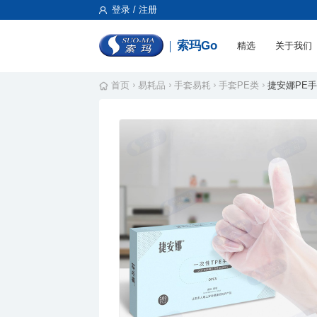
登录 / 注册
索玛Go
精选
关于我们
首页
易耗品
手套易耗
手套PE类
捷安娜PE手套 