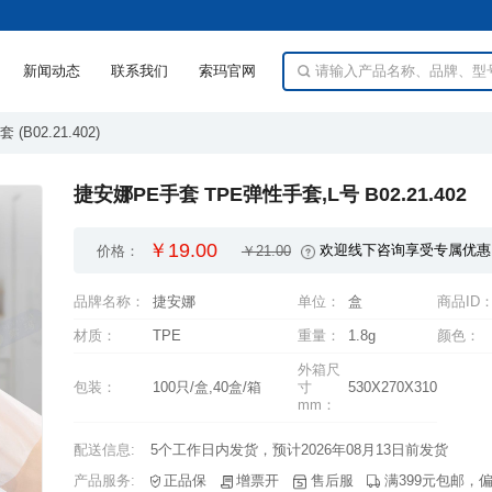
新闻动态
联系我们
索玛官网
(B02.21.402)
捷安娜PE手套 TPE弹性手套,L号 B02.21.402
￥19.00
欢迎线下咨询享受专属优惠
价格：
￥21.00
品牌名称：
捷安娜
单位：
盒
商品ID
材质：
TPE
重量：
1.8g
颜色：
包装：
100只/盒,40盒/箱
530X270X310
mm：
配送信息:
5个工作日内发货，预计2026年08月13日前发货
产品服务: