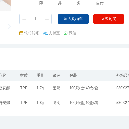
障
具
务
自付
银行转账
支付宝
微信
品牌
材质
重量
颜色
包装
外箱尺
捷安娜
TPE
1.7g
透明
100只/盒*40盒/箱
530X2
捷安娜
TPE
1.8g
透明
100只/盒,40盒/箱
530X2