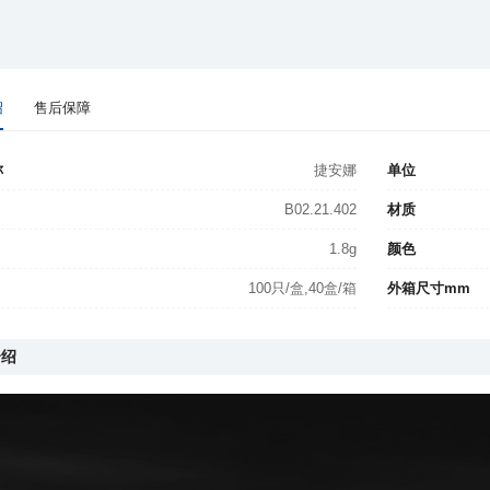
绍
售后保障
称
捷安娜
单位
B02.21.402
材质
1.8g
颜色
100只/盒,40盒/箱
外箱尺寸mm
介绍