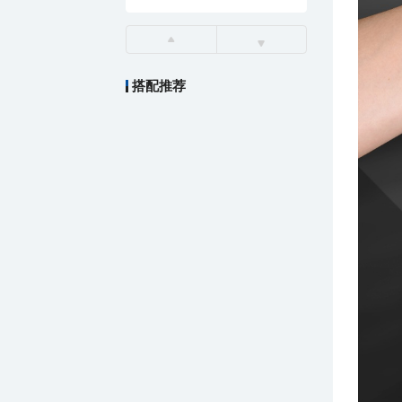
搭配推荐
￥4.00
索玛PE手套_系列1