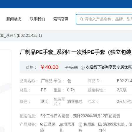
新闻动态
联系我们
索玛官网
系列4 (B02.21.435-1)
厂制品PE手套_系列4 一次性PE手套（独立包装） B0
￥40.00
欢迎线下咨询享受专属优惠
价格：
￥45.00
品牌名称：
厂制品
单位：
包
商品ID：
B02.21.4
材质：
PE
重量：
0.7g
规格特性：
2只装
颜色：
透明
独立纸包
包装：
2只/小包
式：
配送信息:
5个工作日内发货，预计2026年08月12日前发货
产品服务:
障
具
务
自付