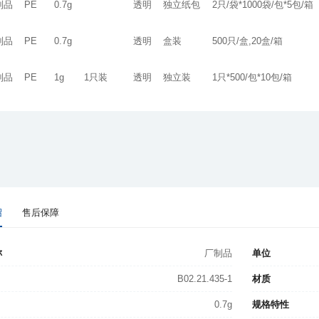
制品
PE
0.7g
透明
独立纸包
2只/袋*1000袋/包*5包/箱
制品
PE
0.7g
透明
盒装
500只/盒,20盒/箱
制品
PE
1g
1只装
透明
独立装
1只*500/包*10包/箱
绍
售后保障
称
厂制品
单位
B02.21.435-1
材质
0.7g
规格特性