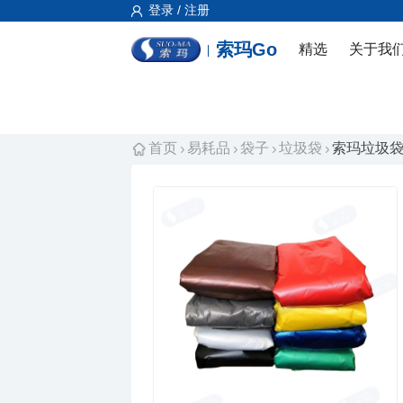
登录 / 注册
索玛Go
精选
关于我
首页
易耗品
袋子
垃圾袋
索玛垃圾袋L10