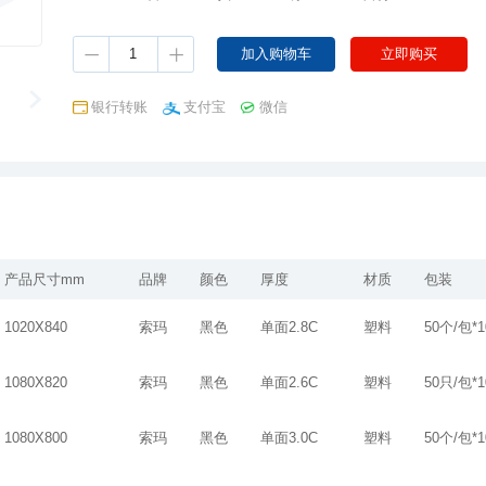
银行转账
支付宝
微信
产品尺寸mm
品牌
颜色
厚度
材质
包装
1020X840
索玛
黑色
单面2.8C
塑料
50个/包*
1080X820
索玛
黑色
单面2.6C
塑料
50只/包*
1080X800
索玛
黑色
单面3.0C
塑料
50个/包*