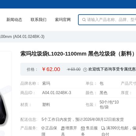
新闻动态
联系我们
索玛官网
0mm (A04.01.024BK-3)
索玛垃圾袋L1020-1100mm 黑色垃圾袋（新料） A0
￥62.00
欢迎线下咨询享受专属优惠
价格：
￥69.00
品牌名称：
索玛
单位：
包
产品尺寸
商品ID：
A04.01.024BK-3
颜色：
黑色
厚度：
材质：
塑料
包装：
包/袋
配送信息:
5个工作日内发货，预计2026年08月12日前发货
产品服务:
障
具
务
自付