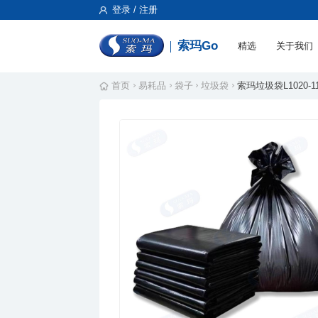
登录 / 注册
索玛Go
精选
关于我们
首页
易耗品
袋子
垃圾袋
索玛垃圾袋L1020-110