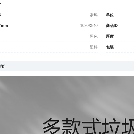
称
索玛
单位
寸mm
1020X840
商品ID
黑色
厚度
塑料
包装
介绍