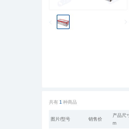
￥92.00
索玛PE盒装保鲜膜
￥88.00
索玛PE裸装保鲜膜
共有
1
种商品
图片/型号
销售价
m