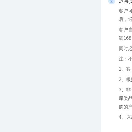
退换
后，
满16
同时
注：
1、
2、
购的产品
4、