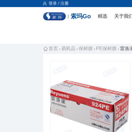
登录 / 注册
索玛Go
精选
关于我
首页
易耗品
保鲜膜
PE保鲜膜
雷洛滋