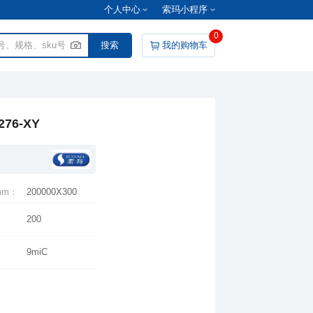
个人中心
索玛小程序
0
我的购物车
76-XY
mm：
200000X300
200
9miC