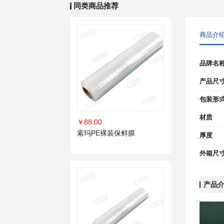
同类商品推荐
商品介
品牌名
产品尺
包装形
材质
￥88.00
索玛PE裸装保鲜膜
厚度
外箱尺
产品