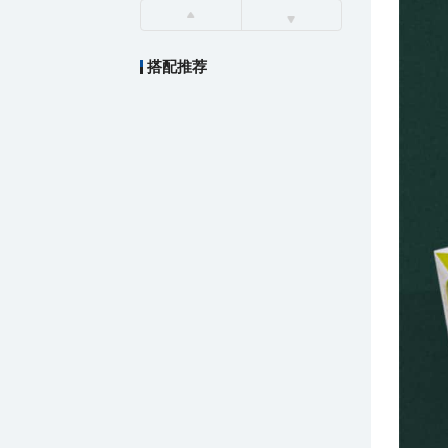
搭配推荐
￥36.00
厂制品PE裸装保鲜膜_系列2