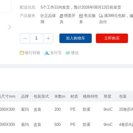
配送信息:
5个工作日内发货，预计2026年08月13日前发货
产品服务:
障
具
务
自付
银行转账
支付宝
微信
品尺寸mm
品牌
包装形式
米数m
材质
规格特性
厚度
包装
000X300
索玛
盒装
200
PE
防雾
9miC
20卷(EA
000X300
索玛
盒装
500
PE
防雾
9miC
4卷(EA