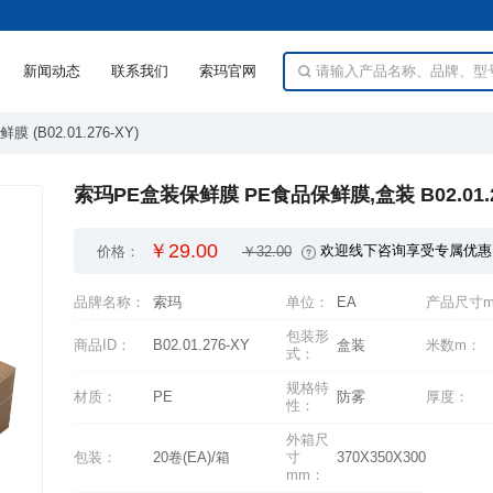
新闻动态
联系我们
索玛官网
 (B02.01.276-XY)
索玛PE盒装保鲜膜 PE食品保鲜膜,盒装 B02.01.2
￥29.00
欢迎线下咨询享受专属优惠
价格：
￥32.00
品牌名称：
索玛
单位：
EA
产品尺寸
商品ID：
B02.01.276-XY
盒装
米数m：
式：
材质：
PE
防雾
厚度：
性：
包装：
20卷(EA)/箱
370X350X300
mm：