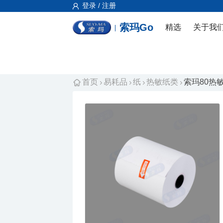
登录 / 注册
索玛Go
精选
关于我
首页
易耗品
纸
热敏纸类
索玛80热敏纸 