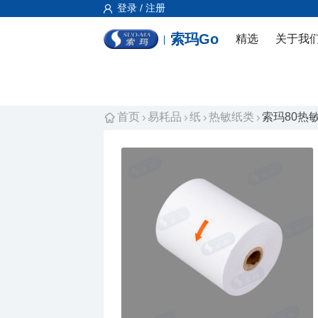
登录 / 注册
索玛Go
精选
关于我
首页
易耗品
纸
热敏纸类
索玛80热敏纸 