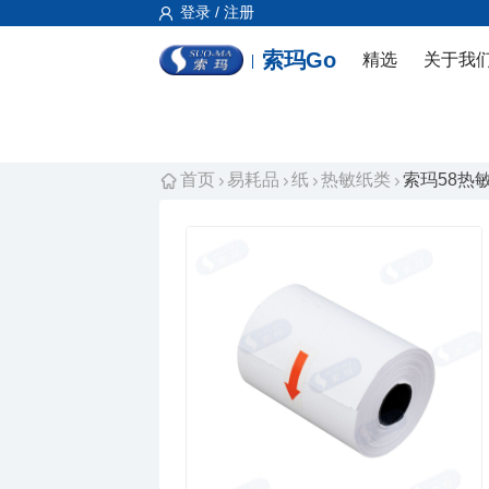
登录 / 注册
索玛Go
精选
关于我
首页
易耗品
纸
热敏纸类
索玛58热敏纸 