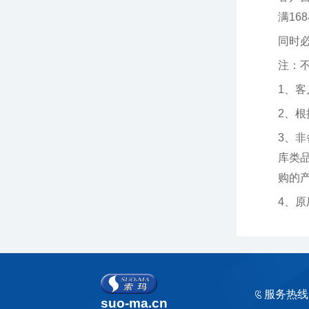
满16
同时
注：
1、
2、
购的产品
4、
服务热线
suo-ma.cn