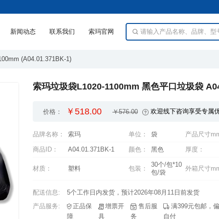
新闻动态
联系我们
索玛官网
0mm (A04.01.371BK-1)
索玛垃圾袋L1020-1100mm 黑色平口垃圾袋 A04.0
￥518.00
欢迎线下咨询享受专属
价格：
￥576.00
品牌名称：
索玛
单位：
袋
产品尺寸m
商品ID：
A04.01.371BK-1
颜色：
黑色
厚度：
材质：
塑料
包装：
外箱尺寸m
包/袋
配送信息:
5个工作日内发货，预计2026年08月11日前发货
产品服务:
障
具
务
自付