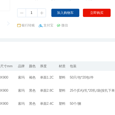
银行转账
支付宝
微信
尺寸mm
品牌
颜色
厚度
材质
包装
0X900
索玛
褐色
单面1.2C
塑料
50只/包*20包/件
0X900
索玛
黑色
单面2.8C
塑料
25个(EA)/扎*20扎/袋(按扎下单
0X900
索玛
黑色
单面2.4C
塑料
50个/捆