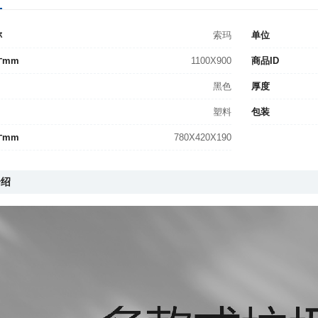
称
索玛
单位
寸mm
1100X900
商品ID
黑色
厚度
塑料
包装
寸mm
780X420X190
介绍