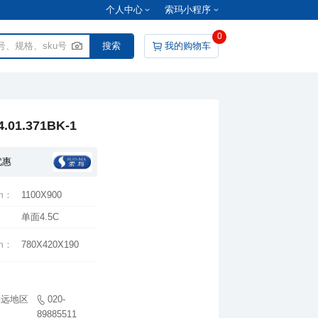
个人中心
索玛小程序
0
我的购物车
1.371BK-1
优惠
m：
1100X900
单面4.5C
m：
780X420X190
89885511