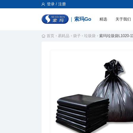
登录 / 注册
索玛Go
精选
关于我们
首页
易耗品
袋子
垃圾袋
索玛垃圾袋L1020-110