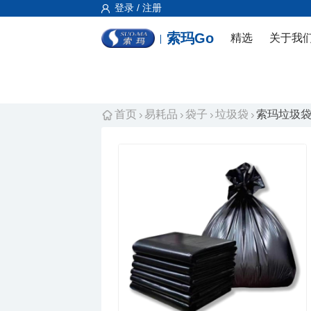
登录 / 注册
索玛Go
精选
关于我
首页
易耗品
袋子
垃圾袋
索玛垃圾袋L10