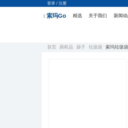
登录 / 注册
索玛Go
精选
关于我们
新闻动
首页
易耗品
袋子
垃圾袋
索玛垃圾袋L10