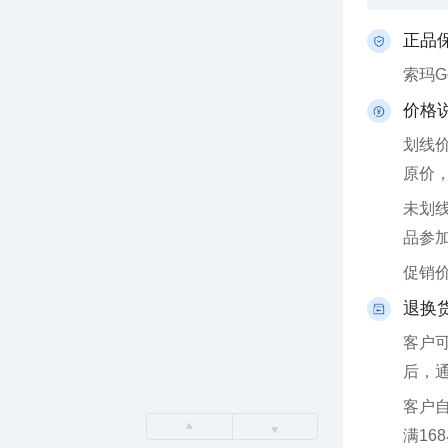
正品
索玛
价格
原价
品参
促销
退换
后，
满16