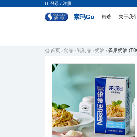
登录 / 注册
索玛Go
精选
关于我
首页
食品
乳制品
奶油
雀巢奶油 (T06.