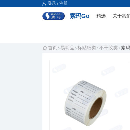
登录 / 注册
索玛Go
精选
关于我
首页
易耗品
标贴纸类
不干胶类
索玛