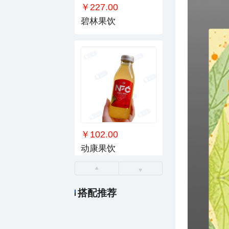
￥227.00
碧林果饮
￥102.00
动康果饮
搭配推荐