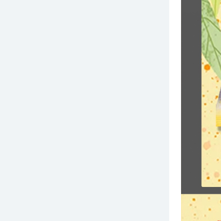
￥198.00
汇源果饮
￥157.00
鱼家香罐头