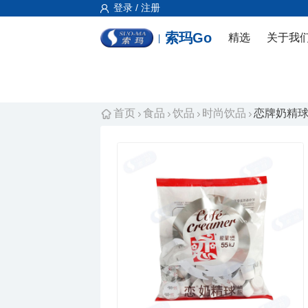
登录 / 注册
索玛Go
精选
关于我
首页
食品
饮品
时尚饮品
恋牌奶精球 (T