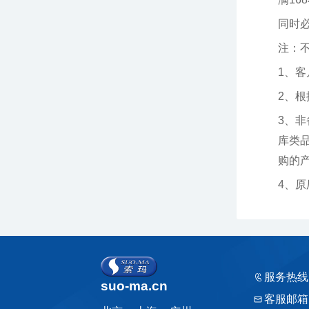
同时
注：
1、
2、
购的产品
4、
服务热线
suo-ma.cn
客服邮箱