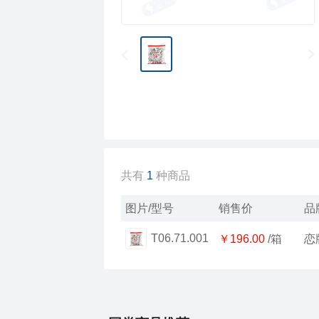
共有
1
种商品
图片/型号
销售价
品
T06.71.001
￥196.00
/箱
恋
￥103.00
乐源果饮